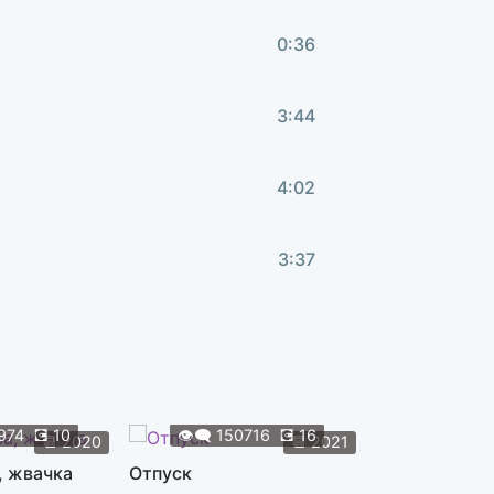
0:36
3:44
4:02
3:37
2:10
2:44
974
💽
10
👁️‍🗨️
150716
💽
16
👁️‍🗨️
119
📆
2020
📆
2021
, жвачка
Отпуск
Жуки
2:55
 П/У Н. НАЗАРОВА