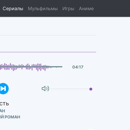
Сериалы
Мульфильмы
Игры
Аниме
04
:
17
сть
АН
ЫЙ РОМАН