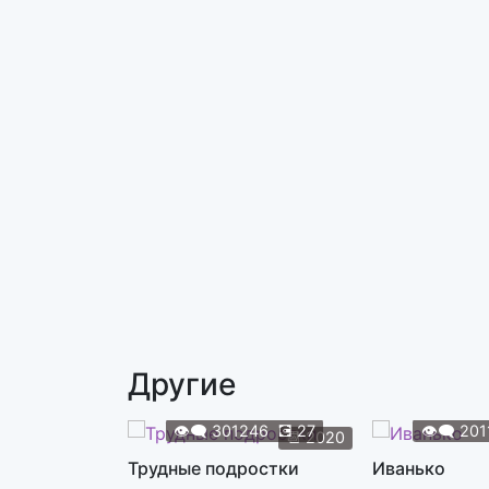
Другие
👁️‍🗨️
301246
💽
27
👁️‍🗨️
201
📆
2020
Трудные подростки
Иванько