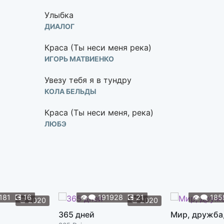
Улыбка
ДИАЛОГ
Краса (Ты неси меня река)
ИГОРЬ МАТВИЕНКО
Увезу тебя я в тундру
КОЛА БЕЛЬДЫ
Краса (Ты неси меня, река)
ЛЮБЭ
Так уж бывает
МАЙЯ КРИСТАЛИНСКАЯ
Королева красоты
МУСЛИМ МАГОМАЕВ
181
💽
16
👁️‍🗨️
191928
💽
21
👁️‍🗨️
185
📆
2020
📆
2020
На Сопках Манчжурии
365 дней
Мир, дружба
ОТДЕЛЬНЫЙ ПОКАЗАТЕЛЬНЫЙ ОРКЕСТР МО СССР