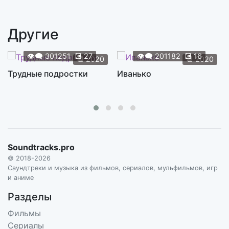
Shane and Otis Run
0:31
S2E02. BEAR MCCREARY
Другие
I See a Darkness
3:43
S2E02. JOHNNY CASH
👁️‍🗨️
301251
💽
27
👁️‍🗨️
201182
💽
16
📆
2020
📆
2020
High School Story
Трудные подростки
Иванько
0:29
S2E03. BEAR MCCREARY
Shane Link Fence
0:31
S2E03. BEAR MCCREARY
Into Surgery
0:27
Soundtracks.pro
S2E03. BEAR MCCREARY
© 2018-2026
Shane Shaves
Саундтреки и музыка из фильмов, сериалов, мульфильмов, игр
0:28
и аниме
S2E03. BEAR MCCREARY
Разделы
Shane's Reflection
0:32
Фильмы
S2E03. BEAR MCCREARY
Сериалы