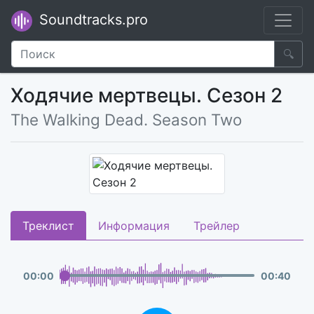
Soundtracks.pro
🔍
Ходячие мертвецы. Сезон 2
The Walking Dead. Season Two
Треклист
Информация
Трейлер
00
:
00
00
:
40