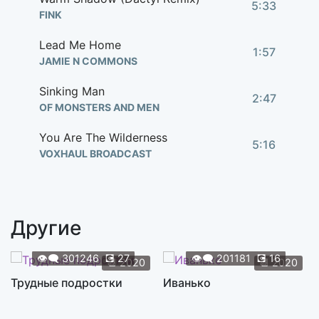
5:33
FINK
Lead Me Home
1:57
JAMIE N COMMONS
Sinking Man
2:47
OF MONSTERS AND MEN
You Are The Wilderness
5:16
VOXHAUL BROADCAST
Другие
👁️‍🗨️
301246
💽
27
👁️‍🗨️
201181
💽
16
📆
2020
📆
2020
Трудные подростки
Иванько