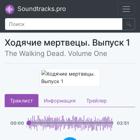
Soundtracks.pro
🔍
Ходячие мертвецы. Выпуск 1
The Walking Dead. Volume One
Треклист
Информация
Трейлер
00
:
00
02
:
51