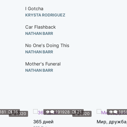
I Gotcha
KRYSTA RODRIGUEZ
Car Flashback
NATHAN BARR
No One's Doing This
NATHAN BARR
Mother's Funeral
NATHAN BARR
Jacqueline Kennedy
NATHAN BARR, STEPHEN LUKACH
Carl's Problem
NATHAN BARR
181
💽
16
👁️‍🗨️
191928
💽
21
👁️‍🗨️
185
📆
2020
📆
2020
Liza's Wedding
365 дней
Мир, дружба
NATHAN BARR