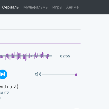
Сериалы
Мульфильмы
Игры
Аниме
02
:
55
with a Z)
IGUEZ
Н