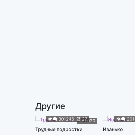
Другие
👁️‍🗨️
301246
💽
27
👁️‍🗨️
201
📆
2020
Трудные подростки
Иванько