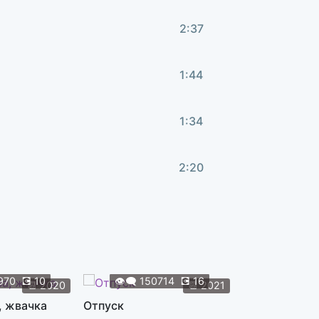
2:37
1:44
1:34
2:20
1:42
2:33
970
💽
10
👁️‍🗨️
150714
💽
16
👁️‍🗨️
119
📆
2020
📆
2021
, жвачка
Отпуск
Жуки
1:09