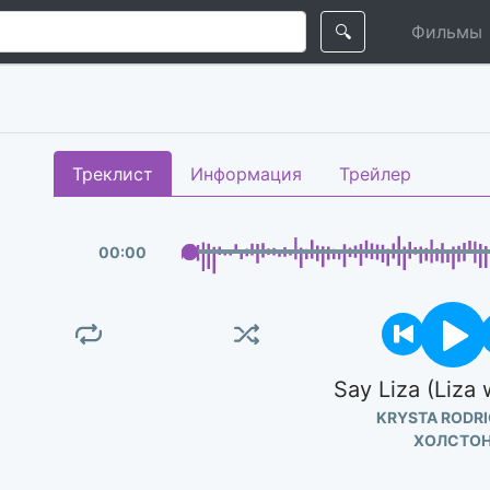
🔍
Фильмы
Треклист
Информация
Трейлер
00
:
00
Say Liza (Liza 
KRYSTA RODR
ХОЛСТО