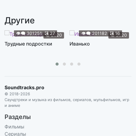
Let's Play a Game
5:51
RAMIN DJAWADI
Другие
Light of the Seven
9:49
RAMIN DJAWADI
👁️‍🗨️
301251
💽
27
👁️‍🗨️
201182
💽
16
📆
2020
📆
2020
Lord of Light
Трудные подростки
Иванько
4:17
RAMIN DJAWADI
Maester
2:53
RAMIN DJAWADI
Main Titles
1:51
Soundtracks.pro
RAMIN DJAWADI
© 2018-2026
My Watch Has Ended
Саундтреки и музыка из фильмов, сериалов, мульфильмов, игр
2:54
и аниме
RAMIN DJAWADI
Разделы
Needle
2:56
Фильмы
RAMIN DJAWADI
Сериалы