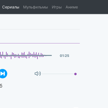
Сериалы
Мульфильмы
Игры
Аниме
01
:
25
б
Ы