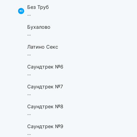
Без Труб
...
Бухалово
...
Латино Секс
...
Саундтрек №6
...
Саундтрек №7
...
Саундтрек №8
...
Саундтрек №9
...