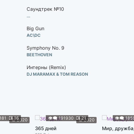
Саундтрек №10
...
Big Gun
AC\DC
Symphony No. 9
BEETHOVEN
Интерны (Remix)
DJ MARAMAX & TOM REASON
Интерны (Dnb Mix)
DJ СЕРГЕЙ ОБЛОМОВ
Интерны (Remix)
DUEL
181
💽
16
👁️‍🗨️
191930
💽
21
👁️‍🗨️
185
📆
2020
📆
2020
In the Hall of the Mountain King
365 дней
Мир, дружба
EDVARD GRIEG