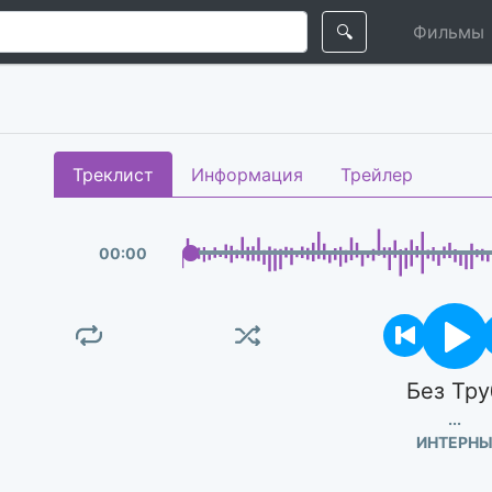
🔍
Фильмы
Треклист
Информация
Трейлер
00
:
00
Без Тру
...
ИНТЕРН