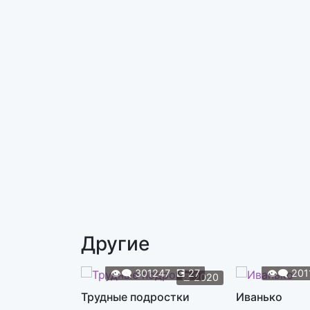
Другие
👁️‍🗨️
301247
💽
27
👁️‍🗨️
201
📆
2020
Трудные подростки
Иванько