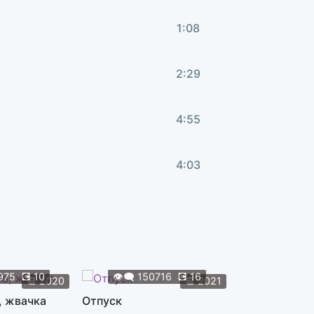
1:08
2:29
4:55
4:03
2:32
4:20
975
💽
10
👁️‍🗨️
150716
💽
16
👁️‍🗨️
119
📆
2020
📆
2021
, жвачка
Отпуск
Жуки
2:41