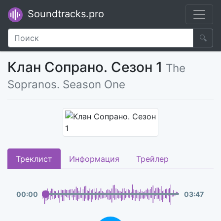
Soundtracks.pro
🔍
Клан Сопрано. Сезон 1
The
Sopranos. Season One
Треклист
Информация
Трейлер
00
:
00
03
:
47