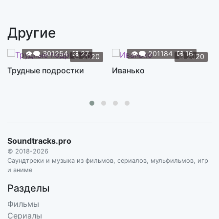
Tardes De Bolonha
3:07
S1E01. MADREDEUS
Другие
The Rockford Files
2:34
S1E01. MIKE POST & PETE CARPENTER
👁️‍🗨️
301254
💽
27
👁️‍🗨️
201184
💽
16
📆
2020
📆
2020
Who Can You Trust?
Трудные подростки
Иванько
8:56
S1E01. MORCHEEBA
Shame, Shame, Shame
3:50
S1E01. SHIRLEY & COMPANY
I'm So Happy I Can't Stop Crying
3:57
Soundtracks.pro
S1E01. STING
© 2018-2026
Little Star
Саундтреки и музыка из фильмов, сериалов, мульфильмов, игр
2:37
и аниме
S1E01. THE ELEGANTS
Разделы
Chica Bonita (Levante Las Manos)
4:01
Фильмы
S1E02. ARTIE THE-1-MAN PARTY
Сериалы