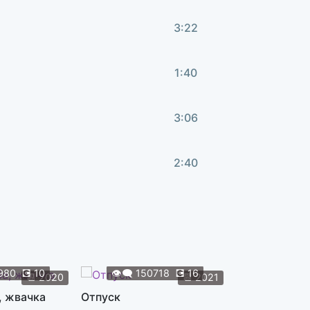
3:22
1:40
3:06
2:40
3:37
4:21
980
💽
10
👁️‍🗨️
150718
💽
16
👁️‍🗨️
119
📆
2020
📆
2021
, жвачка
Отпуск
Жуки
2:01