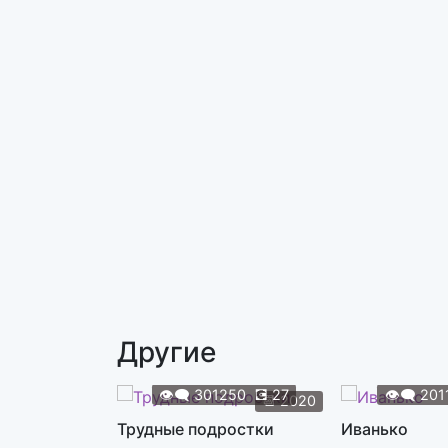
Другие
👁️‍🗨️
301250
💽
27
👁️‍🗨️
201
📆
2020
Трудные подростки
Иванько