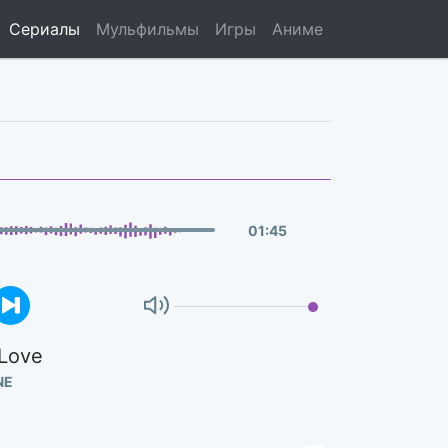
Сериалы
Мульфильмы
Игры
Аниме
01
:
45
 Love
NE