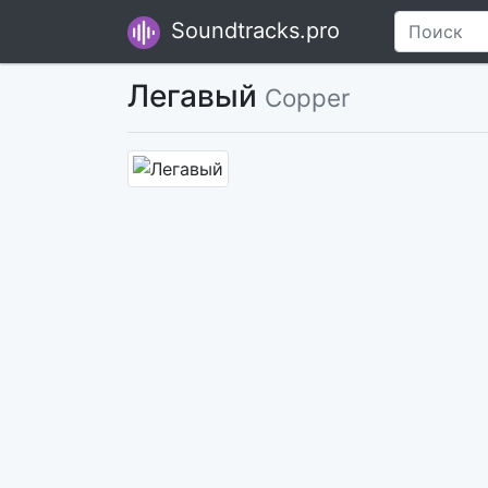
Soundtracks.pro
Легавый
Copper