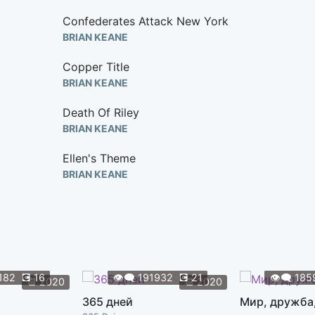
Confederates Attack New York
BRIAN KEANE
Copper Title
BRIAN KEANE
Death Of Riley
BRIAN KEANE
Ellen's Theme
BRIAN KEANE
Francis And Mary Lockwood
BRIAN KEANE
Freeman's Theme
BRIAN KEANE
182
💽
16
👁️‍🗨️
191932
💽
21
👁️‍🗨️
185
📆
2020
📆
2020
Galop
365 дней
Мир, дружба
BRIAN KEANE