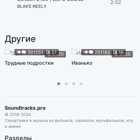
2:52
BLAKE NEELY
Martin Sends Jefferson Away
2:06
BLAKE NEELY
Другие
Nuclear Missile Sale
3:16
BLAKE NEELY
👁️‍🗨️
301251
💽
27
👁️‍🗨️
201182
💽
16
📆
2020
📆
2020
Rescuing Sara from Nanda Parbat
Трудные подростки
Иванько
2:45
BLAKE NEELY
Rory Betrays, Snart Handles Him
2:07
BLAKE NEELY
Russian Problems
3:30
Soundtracks.pro
BLAKE NEELY
© 2018-2026
Sacrificial Trip to the Sun
Саундтреки и музыка из фильмов, сериалов, мульфильмов, игр
2:53
и аниме
BLAKE NEELY
Разделы