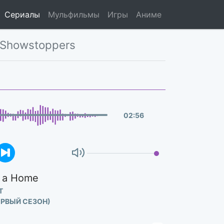
Сериалы
Мульфильмы
Игры
Аниме
– Showstoppers
02
:
56
t a Home
T
ЕРВЫЙ СЕЗОН)