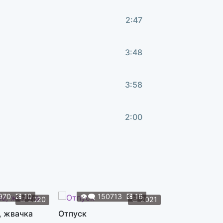
2:47
3:48
3:58
2:00
3:19
3:08
970
💽
10
👁️‍🗨️
150713
💽
16
👁️‍🗨️
119
📆
2020
📆
2021
, жвачка
Отпуск
Жуки
3:40