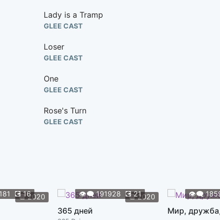
Lady is a Tramp
GLEE CAST
Loser
GLEE CAST
One
GLEE CAST
Rose's Turn
GLEE CAST
Safety Dance
GLEE CAST
I Dreamed a Dream
GLEE CAST FEAT. IDINA MENZEL
181
💽
16
👁️‍🗨️
191928
💽
21
👁️‍🗨️
185
📆
2020
📆
2020
Poker Face
365 дней
Мир, дружба
GLEE CAST FEAT. IDINA MENZEL