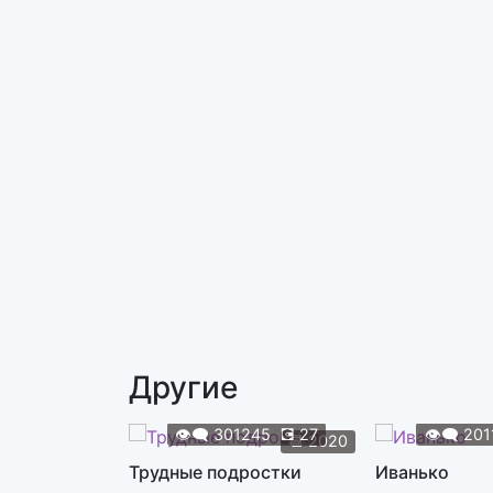
Другие
👁️‍🗨️
301245
💽
27
👁️‍🗨️
201
📆
2020
Трудные подростки
Иванько