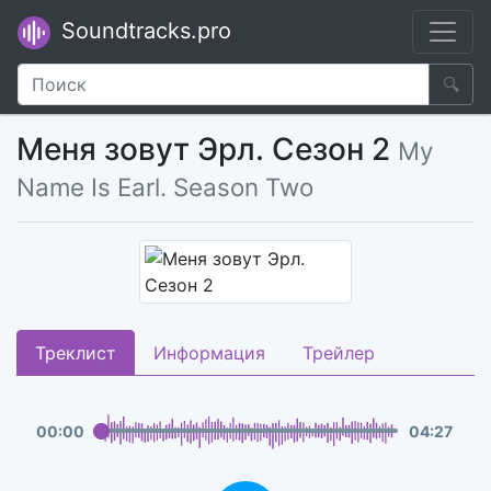
Soundtracks.pro
🔍
Меня зовут Эрл. Сезон 2
My
Name Is Earl. Season Two
Треклист
Информация
Трейлер
00
:
00
04
:
27