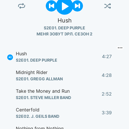
Hush
S2E01. DEEP PURPLE
МЕНЯ ЗОВУТ ЭРЛ. СЕЗОН 2
Hush
4:27
S2E01. DEEP PURPLE
Midnight Rider
4:28
S2E01. GREGG ALLMAN
Take the Money and Run
2:52
S2E01. STEVE MILLER BAND
Centerfold
3:39
S2E02. J. GEILS BAND
Nothing from Nothing