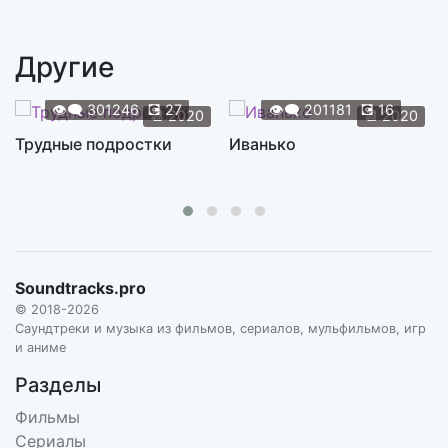
Mr. Roboto
5:30
S2E05. STYX
Другие
Give a Little Bit
4:09
S2E05. SUPERTRAMP
👁️‍🗨️
301246
💽
27
👁️‍🗨️
201181
💽
16
📆
2020
📆
2020
No Sugar Tonight
Трудные подростки
Иванько
4:54
S2E05. THE GUESS WHO
Whiskey River
4:05
S2E05. WILLIE NELSON
Convoy
4:12
Soundtracks.pro
S2E06. C.W. MCCALL
© 2018-2026
Southern Cross
Саундтреки и музыка из фильмов, сериалов, мульфильмов, игр
4:41
и аниме
STILLS & NASH, S2E06. CROSBY
Разделы
Mississippi Queen
2:32
Фильмы
S2E07. MOUNTAIN
Сериалы