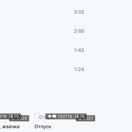
3:02
2:00
1:43
1:24
4:13
1:42
974
💽
10
👁️‍🗨️
150716
💽
16
👁️‍🗨️
119
📆
2020
📆
2021
, жвачка
Отпуск
Жуки
2:05