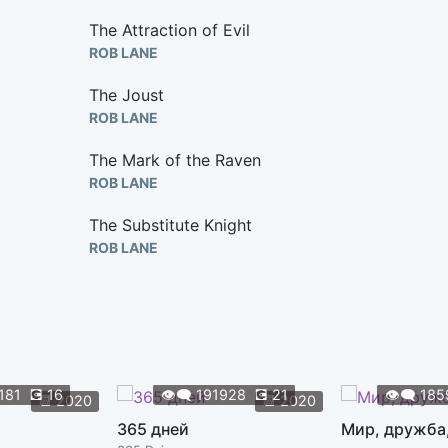
The Attraction of Evil
ROB LANE
The Joust
ROB LANE
The Mark of the Raven
ROB LANE
The Substitute Knight
ROB LANE
Avalon
ROHAN STEVENSON
Farewell to Gwen
ROHAN STEVENSON
181
💽
16
👁️‍🗨️
191928
💽
21
👁️‍🗨️
185
📆
2020
📆
2020
Hiding Excalibur
365 дней
Мир, дружба
ROHAN STEVENSON