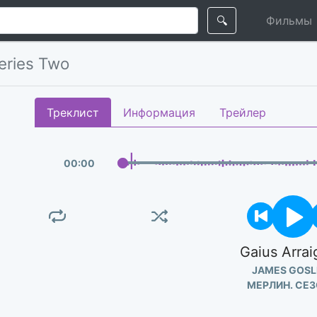
🔍
Фильмы
Series Two
Треклист
Информация
Трейлер
00
:
00
Gaius Arra
JAMES GOSL
МЕРЛИН. СЕЗ