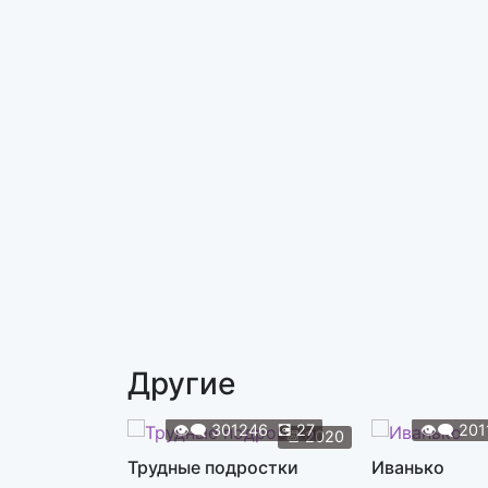
Другие
👁️‍🗨️
301246
💽
27
👁️‍🗨️
201
📆
2020
Трудные подростки
Иванько