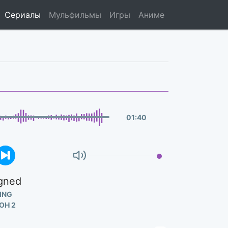
Сериалы
Мульфильмы
Игры
Аниме
01
:
40
igned
ING
ОН 2