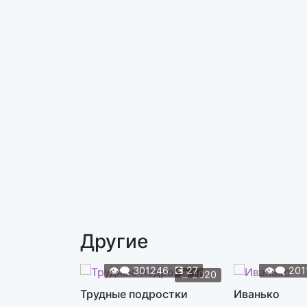
Другие
👁️‍🗨️
301246
💽
27
👁️‍🗨️
201
📆
2020
Трудные подростки
Иванько