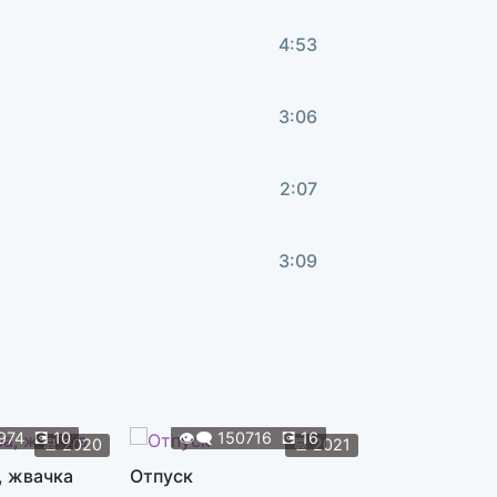
4:53
3:06
2:07
3:09
1:24
3:23
974
💽
10
👁️‍🗨️
150716
💽
16
👁️‍🗨️
119
📆
2020
📆
2021
, жвачка
Отпуск
Жуки
3:57