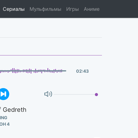
Сериалы
Мульфильмы
Игры
Аниме
02
:
43
f Gedreth
ING
ОН 4