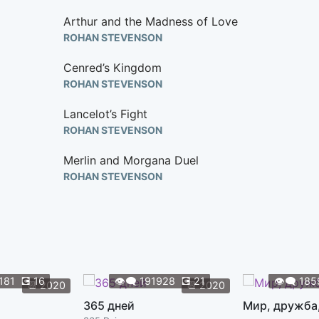
Arthur and the Madness of Love
ROHAN STEVENSON
Cenred’s Kingdom
ROHAN STEVENSON
Lancelot’s Fight
ROHAN STEVENSON
Merlin and Morgana Duel
ROHAN STEVENSON
Merlin Brews a Potion
ROHAN STEVENSON
Morgana Poisoned
ROHAN STEVENSON
181
💽
16
👁️‍🗨️
191928
💽
21
👁️‍🗨️
185
📆
2020
📆
2020
Morgana Spared
365 дней
Мир, дружба
ROHAN STEVENSON