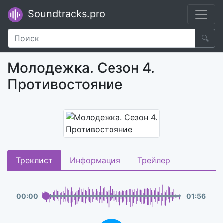
Soundtracks.pro
🔍
Молодежка. Сезон 4.
Противостояние
Треклист
Информация
Трейлер
00
:
00
01
:
56