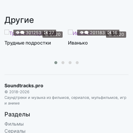
Люблю
2:28
ЧЁ МОРАЛЕ
Другие
Сердце открой
3:25
DJ FEEL, ИНТОНАЦИЯ (IN2NATION)
👁️‍🗨️
301253
💽
27
👁️‍🗨️
201183
💽
16
📆
2020
📆
2020
Деньги
Трудные подростки
Иванько
3:00
ЧЁ МОРАЛЕ
Над крышей
3:27
ЯНА АНОСОВА
Ты сжимаешь мою ладонь
2:52
Soundtracks.pro
ТА СТОРОНА
© 2018-2026
Отпусти себя
Саундтреки и музыка из фильмов, сериалов, мульфильмов, игр
3:00
и аниме
ИНТОНАЦИЯ (IN2NATION)
Разделы
Реально всё
3:17
Фильмы
ИНТОНАЦИЯ (IN2NATION), DJ RUSLAN NIGMATULLIN
Сериалы