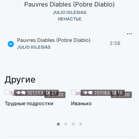
Pauvres Diables (Pobre Diablo)
JULIO IGLESIAS
НЕНАСТЬЕ
Pauvres Diables (Pobre Diablo)
2:58
JULIO IGLESIAS
Другие
👁️‍🗨️
301253
💽
27
👁️‍🗨️
201183
💽
16
📆
2020
📆
2020
Трудные подростки
Иванько