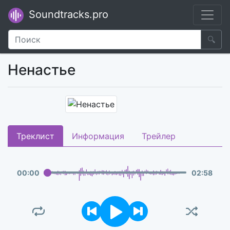
Soundtracks.pro
🔍
Ненастье
Треклист
Информация
Трейлер
00
:
00
02
:
58