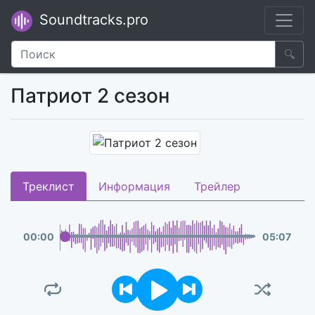
Soundtracks.pro
🔍
Патриот 2 сезон
Треклист
Информация
Трейлер
00
:
00
05
:
07