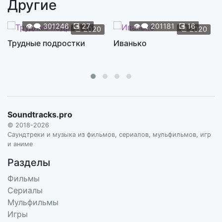
Другие
Not Choosing Me Is Okay
2:17
CHAD FISCHER
👁️‍🗨️
301246
💽
27
👁️‍🗨️
201181
💽
16
📆
2020
📆
2020
Sitting Over Dead Son
Трудные подростки
Иванько
2:28
CHAD FISCHER
Get Out of My House
2:13
CHAD FISCHER
Property of Leo Bergen
1:47
Soundtracks.pro
CHAD FISCHER
© 2018-2026
Take What's Yours
Саундтреки и музыка из фильмов, сериалов, мульфильмов, игр
2:20
и аниме
CHAD FISCHER
Разделы
Rowen Escapes
1:56
Фильмы
CHAD FISCHER
Сериалы
It's Handled Baby
Мульфильмы
3:18
CHAD FISCHER
Игры