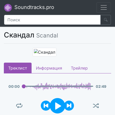
Soundtracks.pro
🔍
Скандал
Scandal
Треклист
Информация
Трейлер
00
:
00
02
:
49