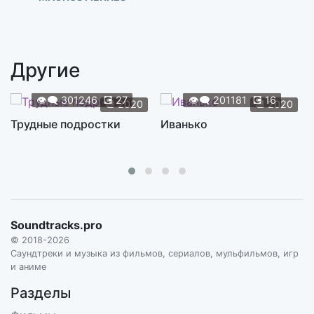
Henri Confesses
0:53
MAGNUS FIENNES
Другие
Teresa's Story
1:49
MAGNUS FIENNES
👁️‍🗨️
301246
💽
27
👁️‍🗨️
201181
💽
16
📆
2020
📆
2020
The Pastor's Story
Трудные подростки
Иванько
2:45
MAGNUS FIENNES
Dominic's Story
2:55
MAGNUS FIENNES
Two Sister's Confess
2:24
Soundtracks.pro
MAGNUS FIENNES
© 2018-2026
Closing In
Саундтреки и музыка из фильмов, сериалов, мульфильмов, игр
1:14
и аниме
MAGNUS FIENNES
Разделы
Before Murder
3:05