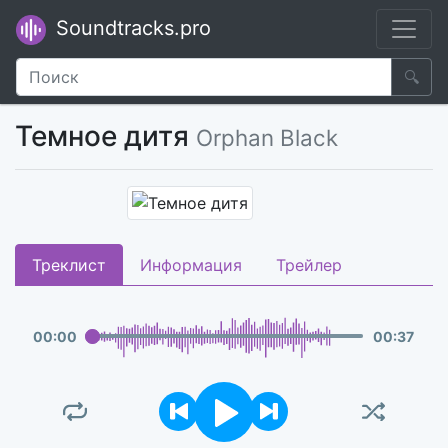
Soundtracks.pro
🔍
Темное дитя
Orphan Black
Треклист
Информация
Трейлер
00
:
00
00
:
37