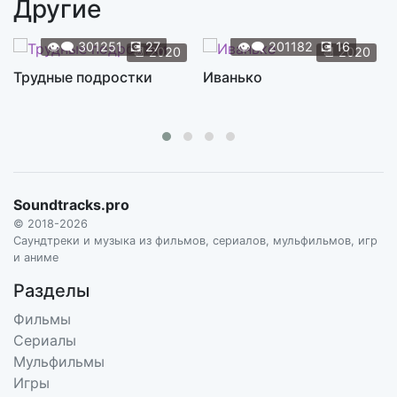
Другие
West End Sky
2:40
ELLIOTT BROOD
👁️‍🗨️
301251
💽
27
👁️‍🗨️
201182
💽
16
📆
2020
📆
2020
Love Is All Around
Трудные подростки
Иванько
3:01
THE TROGGS
Orphan Black Theme
0:36
TWO FINGERS
Previously On
1:06
Soundtracks.pro
TREVOR YUILE
© 2018-2026
Kira's Cue
Саундтреки и музыка из фильмов, сериалов, мульфильмов, игр
1:47
и аниме
TREVOR YUILE
Разделы
We Meet Helena
1:48
Фильмы
TREVOR YUILE
Сериалы
Organic Eggs
Мульфильмы
2:32
TREVOR YUILE
Игры