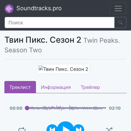
Soundtracks.pro
🔍
Твин Пикс. Сезон 2
Twin Peaks.
Season Two
Треклист
Информация
Трейлер
00
:
00
02
:
10