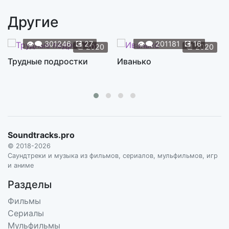
ANGELO BADALAMENTI
Другие
Josie and Truman
4:32
ANGELO BADALAMENTI
👁️‍🗨️
301246
💽
27
👁️‍🗨️
201181
💽
16
📆
2020
📆
2020
Just You
Трудные подростки
Иванько
3:36
ANGELO BADALAMENTI
Laura's Dark Boogie
5:02
ANGELO BADALAMENTI
Love Theme Farewell
2:35
Soundtracks.pro
ANGELO BADALAMENTI
© 2018-2026
Love Theme Intro
Саундтреки и музыка из фильмов, сериалов, мульфильмов, игр
2:22
и аниме
ANGELO BADALAMENTI
Разделы
New Shoes
3:48
Фильмы
ANGELO BADALAMENTI
Сериалы
Night Bells
Мульфильмы
2:47