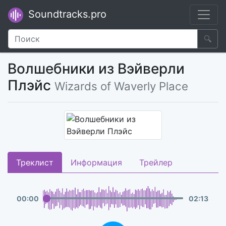
Soundtracks.pro
🔍
Волшебники из Вэйверли
Плэйс
Wizards of Waverly Place
Треклист
Информация
Трейлер
00
:
00
02
:
13