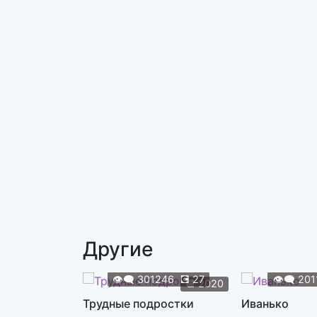
Другие
👁️‍🗨️
301246
💽
27
👁️‍🗨️
201
📆
2020
Трудные подростки
Иванько