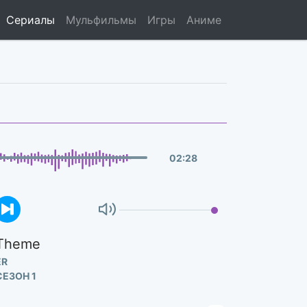
Сериалы
Мульфильмы
Игры
Аниме
02
:
28
 Theme
ER
СЕЗОН 1