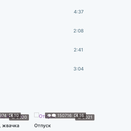
4:37
2:08
2:41
3:04
2:56
3:11
974
💽
10
👁️‍🗨️
150716
💽
16
👁️‍🗨️
119
📆
2020
📆
2021
, жвачка
Отпуск
Жуки
3:59