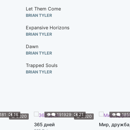
Let Them Come
BRIAN TYLER
Expansive Horizons
BRIAN TYLER
Dawn
BRIAN TYLER
Trapped Souls
BRIAN TYLER
Mourning
BRIAN TYLER
Adagio
BRIAN TYLER
181
💽
16
👁️‍🗨️
191929
💽
21
👁️‍🗨️
185
📆
2020
📆
2020
Proud Thieves
365 дней
Мир, дружба
BRIAN TYLER