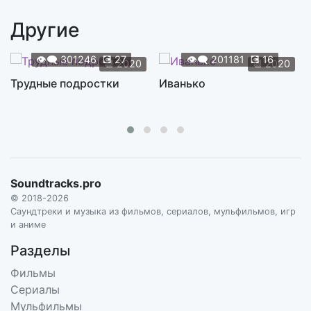
MORCHEEBA
Другие
Fall Down South
2:29
MOUSEROCKET
👁️‍🗨️
301246
💽
27
👁️‍🗨️
201181
💽
16
📆
2020
📆
2020
La Mitad
Трудные подростки
Иванько
3:17
NATALIA CLAVIER
Your Love (ft. Tiffany Simpson)
3:13
OHMEGA WATTS
Glory of Love
4:24
Soundtracks.pro
PETER CETERA
© 2018-2026
Change Is
Саундтреки и музыка из фильмов, сериалов, мульфильмов, игр
7:19
и аниме
RYAN BINGHAM
Разделы
How Long Do I Have to Wait for You
4:04
Фильмы
SHARON JONES AND THE DAP-KINGS
Сериалы
Magic Carpet Ride
Мульфильмы
4:30