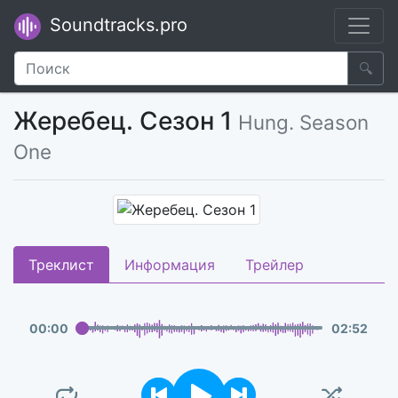
Soundtracks.pro
🔍
Жеребец. Сезон 1
Hung. Season
One
Треклист
Информация
Трейлер
00
:
00
02
:
52