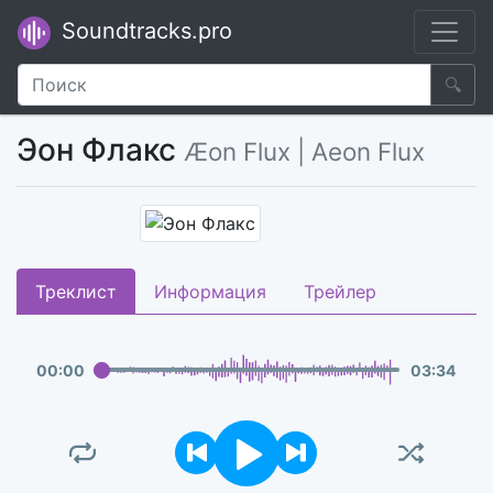
Soundtracks.pro
🔍
Эон Флакс
Æon Flux | Aeon Flux
Треклист
Информация
Трейлер
00
:
00
03
:
34