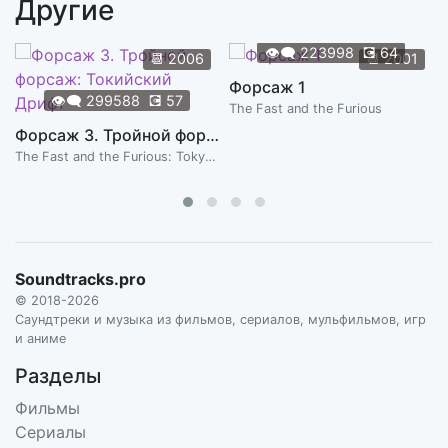
Другие
The Relical and Keeper
4:23
GRAEME REVELL
👁️‍🗨️
223998
💽
64
📆
2006
📆
2001
Torture Garden
Форсаж 1
2:41
👁️‍🗨️
299588
💽
57
GRAEME REVELL
The Fast and the Furious
Форсаж 3. Тройной форсаж: Токийский Дрифт
Una Flux
1:14
The Fast and the Furious: Tokyo Drift
GRAEME REVELL
Soundtracks.pro
© 2018-2026
Саундтреки и музыка из фильмов, сериалов, мульфильмов, игр
и аниме
Разделы
Фильмы
Сериалы