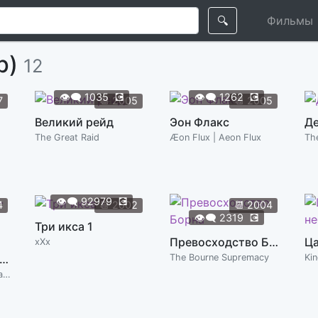
🔍
Фильмы
р)
12
👁️‍🗨️
1035
💽
👁️‍🗨️
1262
💽
7
📆
2005
📆
2005
Великий рейд
Эон Флакс
Д
The Great Raid
Æon Flux | Aeon Flux
Th
👁️‍🗨️
92979
💽
4
📆
2002
📆
2004
👁️‍🗨️
2319
💽
Три икса 1
Превосходство Борна
Ца
xXx
ый Человек-паук 2: Высокое напряжение
The Bourne Supremacy
Ki
The Amazing Spider-Man 2