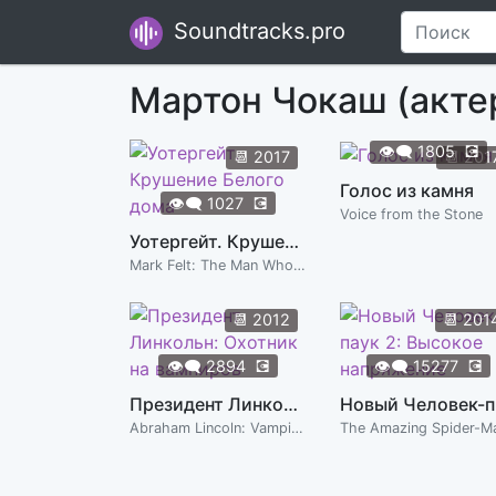
Soundtracks.pro
Мартон Чокаш (акте
👁️‍🗨️
1805
💽
📆
2017
📆
201
Голос из камня
👁️‍🗨️
1027
💽
Voice from the Stone
Уотергейт. Крушение Белого дома
Mark Felt: The Man Who Brought Down the White House
📆
2012
📆
201
👁️‍🗨️
2894
💽
👁️‍🗨️
15277
💽
Президент Линкольн: Охотник на вампиров
Нов
Abraham Lincoln: Vampire Hunter