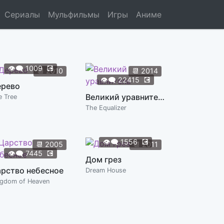
Сериалы
Мульфильмы
Игры
Аниме
👁️‍🗨️
1009
💽
📆
2010
📆
2014
👁️‍🗨️
22415
💽
ерево
Великий уравнитель
e Tree
The Equalizer
👁️‍🗨️
1556
💽
📆
2005
📆
2011
👁️‍🗨️
7445
💽
Дом грез
рство небесное
Dream House
ngdom of Heaven