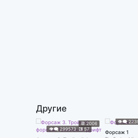
Другие
👁️‍🗨️
223
📆
2006
👁️‍🗨️
299573
💽
57
Форсаж 1