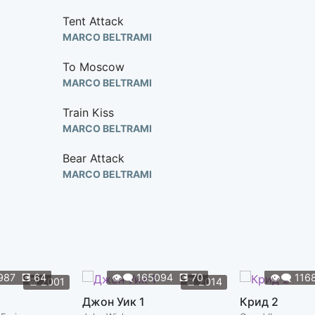
Tent Attack
MARCO BELTRAMI
To Moscow
MARCO BELTRAMI
Train Kiss
MARCO BELTRAMI
Bear Attack
MARCO BELTRAMI
Dance Fight
MARCO BELTRAMI
Dress Reversal
MARCO BELTRAMI
987
💽
64
👁️‍🗨️
165094
💽
70
👁️‍🗨️
116
📆
2001
📆
2014
Gassing the Raft
Джон Уик 1
Крид 2
MARCO BELTRAMI