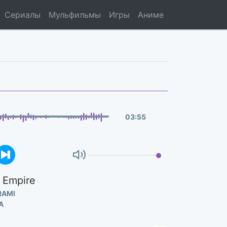
Сериалы
Мульфильмы
Игры
Аниме
03
:
55
e Empire
RAMI
А