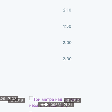
2:10
1:50
2:00
2:30
3:05
1:41
829
💽
32
👁️‍🗨️
108
📆
2018
📆
2012
👁️‍🗨️
109531
💽
21
Форсаж 9
5:03