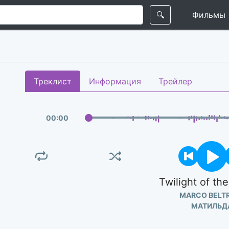
🔍
Фильмы
Треклист
Информация
Трейлер
00
:
00
Twilight of th
MARCO BELT
МАТИЛЬД