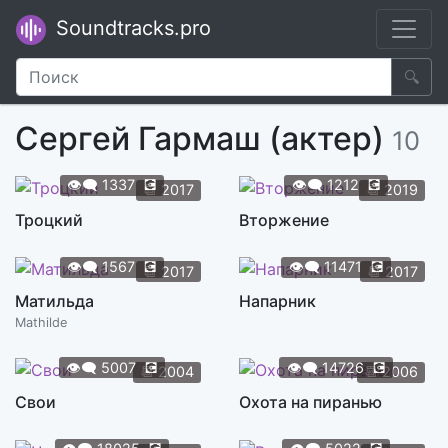
Soundtracks.pro
🔍
Сергей Гармаш (актер)
10
👁️‍🗨️
1337
💽
👁️‍🗨️
1212
💽
📆
2017
📆
2019
Троцкий
Вторжение
👁️‍🗨️
1567
💽
👁️‍🗨️
11471
💽
📆
2017
📆
2017
Матильда
Напарник
Mathilde
👁️‍🗨️
5007
💽
👁️‍🗨️
14726
💽
📆
2004
📆
2006
Свои
Охота на пиранью