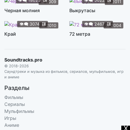
👁️‍🗨️
18025
💽
👁️‍🗨️
5022
💽
📆
2009
📆
2011
Черная молния
Выкрутасы
👁️‍🗨️
3074
💽
👁️‍🗨️
2467
💽
📆
2010
📆
2004
Край
72 метра
Soundtracks.pro
© 2018-2026
Саундтреки и музыка из фильмов, сериалов, мульфильмов, игр
и аниме
Разделы
Фильмы
Сериалы
Мульфильмы
Игры
Аниме
X